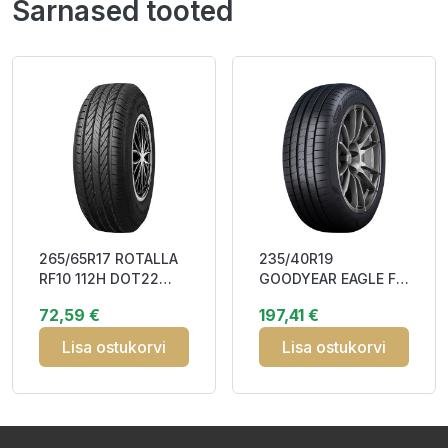
Sarnased tooted
265/65R17 ROTALLA
235/40R19
RF10 112H DOT22
GOODYEAR EAGLE F1
CCB71
ASYMMETRIC 6 92T
72,59 €
197,41 €
FP
Lisa ostukorvi
Lisa ostukorvi