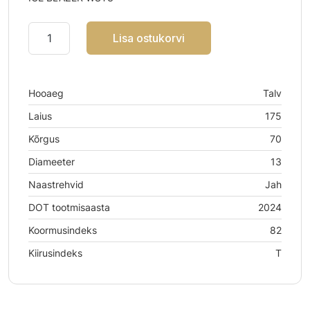
Lisa ostukorvi
Hooaeg
Talv
Laius
175
Kõrgus
70
Diameeter
13
Naastrehvid
Jah
DOT tootmisaasta
2024
Koormusindeks
82
Kiirusindeks
T