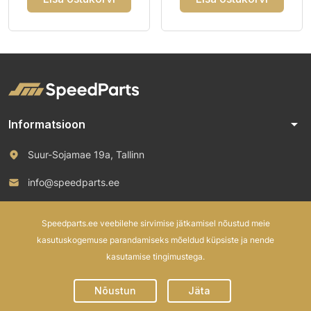
arrow_drop_down
Informatsioon
Suur-Sojamae 19a, Tallinn
info@speedparts.ee
+372 571 00 100
Speedparts.ee veebilehe sirvimise jätkamisel nõustud meie
kasutuskogemuse parandamiseks mõeldud küpsiste ja nende
kasutamise tingimustega.
© 2026 Speed Parts OÜ. All rights reserved.
Nõustun
Jäta