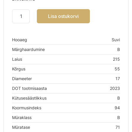
Lisa ostukorvi
Hooaeg
Suvi
Märghaardumine
B
Laius
215
Kõrgus
55
Diameeter
17
DOT tootmisaasta
2023
Kütusesäästlikkus
B
Koormusindeks
94
Müraklass
B
Müratase
71