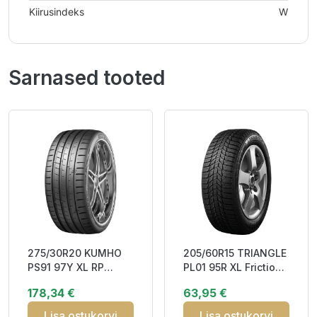
Kiirusindeks
W
Sarnased tooted
275/30R20 KUMHO
205/60R15 TRIANGLE
PS91 97Y XL RP
PL01 95R XL Friction
DAB73
DDB72 3PMSF M+S
178,34 €
63,95 €
Lisa ostukorvi
Lisa ostukorvi