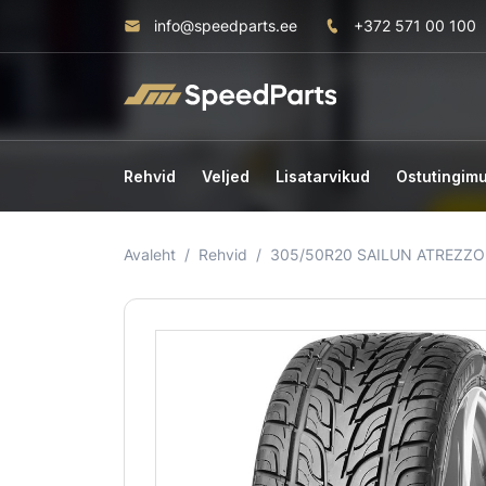
info@speedparts.ee
+372 571 00 100
Rehvid
Veljed
Lisatarvikud
Ostutingim
Avaleht
Rehvid
305/50R20 SAILUN ATREZZO