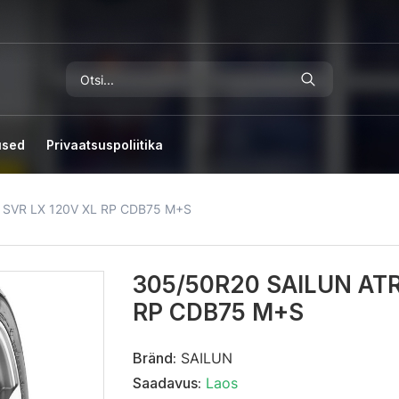
used
Privaatsuspoliitika
 SVR LX 120V XL RP CDB75 M+S
305/50R20 SAILUN AT
RP CDB75 M+S
Bränd:
SAILUN
Saadavus:
Laos