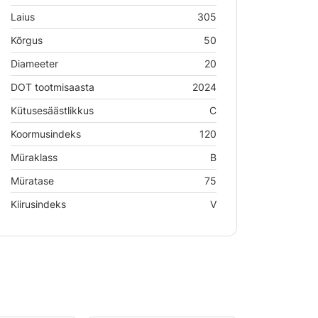
Laius
305
Kõrgus
50
Diameeter
20
DOT tootmisaasta
2024
Kütusesäästlikkus
C
Koormusindeks
120
Müraklass
B
Müratase
75
Kiirusindeks
V