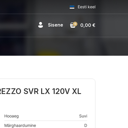
Eesti keel
Sisene
0
0,00 €
REZZO SVR LX 120V XL
Hooaeg
Suvi
Märghaardumine
D