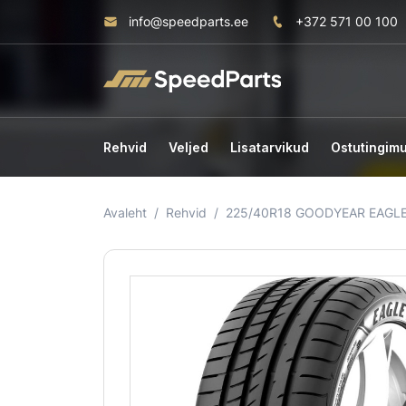
info@speedparts.ee
+372 571 00 100
Rehvid
Veljed
Lisatarvikud
Ostutingim
Avaleht
Rehvid
225/40R18 GOODYEAR EAGLE 