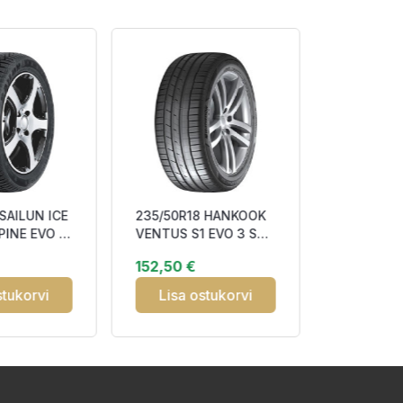
SAILUN ICE
235/50R18 HANKOOK
225/55R1
PINE EVO 1
VENTUS S1 EVO 3 SUV
PS71 SUV
Studless
(K127A) 97V RP CAB71
CAB71
152,50 €
130,78 €
stukorvi
Lisa ostukorvi
Lisa o