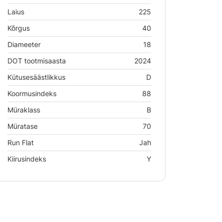
Laius
225
Kõrgus
40
Diameeter
18
DOT tootmisaasta
2024
Kütusesäästlikkus
D
Koormusindeks
88
Müraklass
B
Müratase
70
Run Flat
Jah
Kiirusindeks
Y