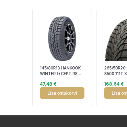
 YOKOHAMA
145/80R13 HANKOOK
265/50R20
09V XL
WINTER I*CEPT RS
S500 111T 
BB73
(W442) 75T DOT23
Studded 3
47,48 €
168,64 €
Studless ECB
tukorvi
Lisa ostukorvi
Lisa os