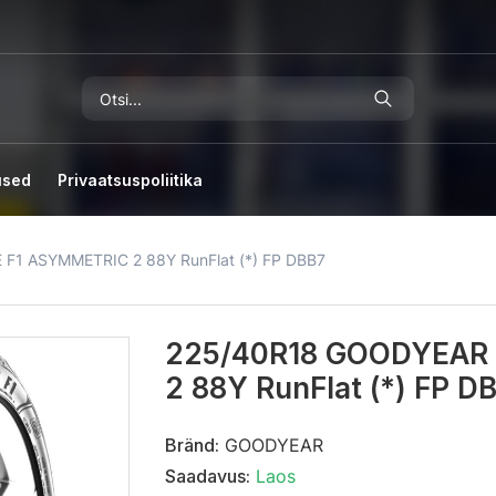
used
Privaatsuspoliitika
F1 ASYMMETRIC 2 88Y RunFlat (*) FP DBB7
225/40R18 GOODYEAR
2 88Y RunFlat (*) FP D
Bränd:
GOODYEAR
Saadavus:
Laos