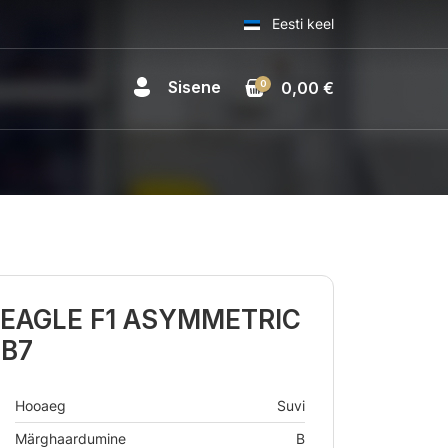
Eesti keel
Sisene
0
0,00 €
 EAGLE F1 ASYMMETRIC
BB7
Hooaeg
Suvi
Märghaardumine
B