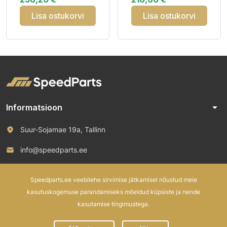
Rear Reinf
100W XL VOL FR
CAB73
Lisa ostukorvi
Lisa ostukorvi
arrow_drop_down
Informatsioon
Suur-Sojamae 19a, Tallinn
info@speedparts.ee
+372 571 00 100
Speedparts.ee veebilehe sirvimise jätkamisel nõustud meie
kasutuskogemuse parandamiseks mõeldud küpsiste ja nende
kasutamise tingimustega.
© 2026 Speed Parts OÜ. All rights reserved.