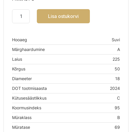
Lisa ostukorvi
Hooaeg
Suvi
Märghaardumine
A
Laius
225
Kõrgus
50
Diameeter
18
DOT tootmisaasta
2024
Kütusesäästlikkus
C
Koormusindeks
95
Müraklass
B
Müratase
69