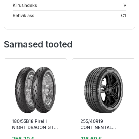
Kiirusindeks
V
Rehviklass
C1
Sarnased tooted
180/55B18 Pirelli
255/40R19
NIGHT DRAGON GT
CONTINENTAL
80H TL CRUISING
SPORTCONTACT 5
256,20 €
216,60 €