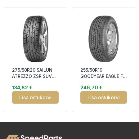
275/50R20 SAILUN
255/50R19
ATREZZO ZSR SUV
GOODYEAR EAGLE F1
113W XL RP BAB72
ASYMMETRIC SUV
134,82 €
246,70 €
107W XL RunFlat (*) F
Lisa ostukorvi
Lisa ostukorvi