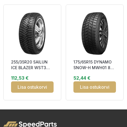
255/35R20 SAILUN
175/65R15 DYNAMO
ICE BLAZER WST3
SNOW-H MWH01 88H
97T XL RP Studdable
XL RP Studless
112,53 €
52,44 €
DDB73 3PMSF
EDB70 3PMSF M+S
Lisa ostukorvi
Lisa ostukorvi