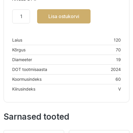
Lisa ostukorvi
Laius
120
Kõrgus
70
Diameeter
19
DOT tootmisaasta
2024
Koormusindeks
60
Kiirusindeks
V
Sarnased tooted