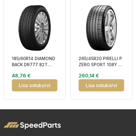
185/60R14 DIAMOND
265/45R20 PIRELLI P
BACK DR777 82T
ZERO SPORT 108Y XL
Studless DDB70
(*) FSL DOT22 DAB71
48,76 €
260,14 €
3PMSF M+S
Lisa ostukorvi
Lisa ostukorvi