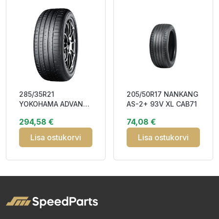
285/35R21
205/50R17 NANKANG
YOKOHAMA ADVAN
AS-2+ 93V XL CAB71
SPORT V107 105Y XL
294,58 €
74,08 €
RP DAB73
Lisa ostukorvi
Lisa ostukorvi