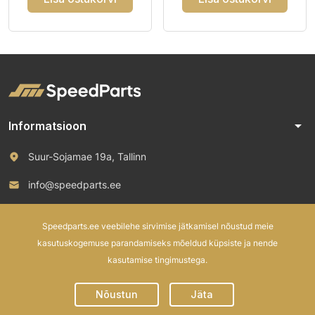
arrow_drop_down
Informatsioon
Suur-Sojamae 19a, Tallinn
info@speedparts.ee
+372 571 00 100
Speedparts.ee veebilehe sirvimise jätkamisel nõustud meie
kasutuskogemuse parandamiseks mõeldud küpsiste ja nende
kasutamise tingimustega.
© 2026 Speed Parts OÜ. All rights reserved.
Nõustun
Jäta