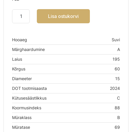
Lisa ostukorvi
Hooaeg
Suvi
Märghaardumine
A
Laius
195
Kõrgus
60
Diameeter
15
DOT tootmisaasta
2024
Kütusesäästlikkus
C
Koormusindeks
88
Müraklass
B
Müratase
69