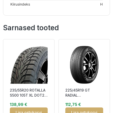
Kiirusindeks
H
Sarnased tooted
235/55R20 ROTALLA
225/45R19 GT
S500 105T XL DOT23
RADIAL
Studded 3PMSF M+S
CLIMATEACTIVE 96W
138,99 €
112,75 €
XL Elect BAB70
3PMSF M+S
Lisa ostukorvi
Lisa ostukorvi