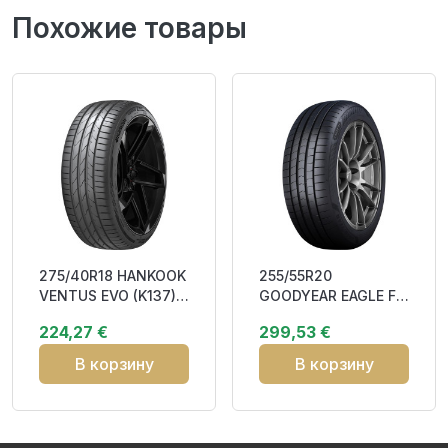
Похожие товары
275/40R18 HANKOOK
255/55R20
VENTUS EVO (K137)
GOODYEAR EAGLE F1
103Y XL RP CAB71
ASYMMETRIC 6 110Y
224,27 €
299,53 €
XL
В корзину
В корзину