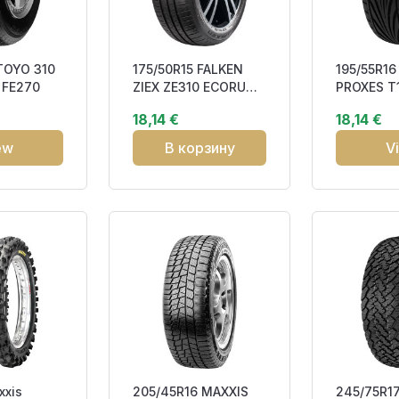
TOYO 310
175/50R15 FALKEN
195/55R1
 FE270
ZIEX ZE310 ECORUN
PROXES T1
75H MFS DOT19
DOT17 FC
18,14 €
18,14 €
EA270
ew
В корзину
V
xxis
205/45R16 MAXXIS
245/75R1