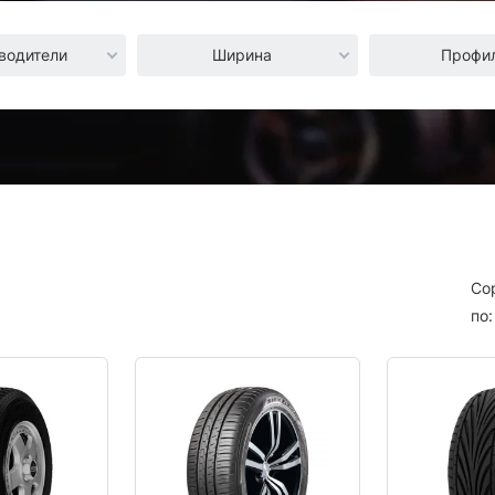
водители
Ширина
Профи
Со
по: