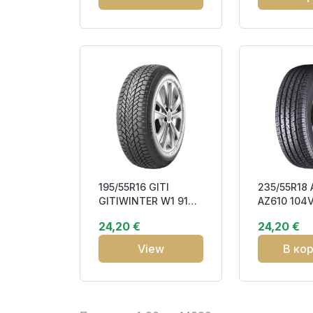
195/55R16 GITI
235/55R18
GITIWINTER W1 91H
AZ610 104V
XL DOT19 Studless
DOT18 EC2
24,20 €
24,20 €
EB270 3PMSF M
View
В ко