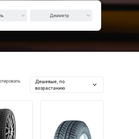
ль
Диаметр
ртировать
Дешевые, по
expand_more
возрастанию