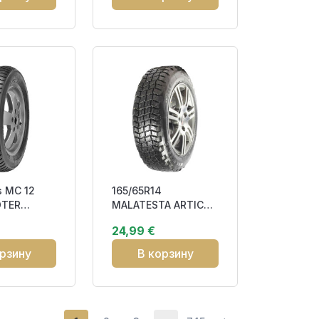
s MC 12
165/65R14
OTER
MALATESTA ARTIC
79T Studdable M+S
24,99 €
рзину
В корзину