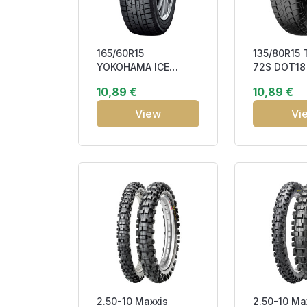
165/60R15
135/80R15 
YOKOHAMA ICE
72S DOT18
GUARD (IG50 PLUS)
10,89 €
10,89 €
77Q DOT15 Friction
EF27
View
Vi
2.50-10 Maxxis
2.50-10 Ma