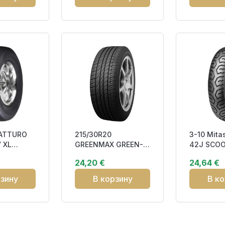
 ATTURO
215/30R20
3-10 Mita
 XL
GREENMAX GREEN-
42J SCO
74 M+S
MAX 82W DOT19
STREET
24,20 €
24,64 €
EB272
рзину
В корзину
В ко