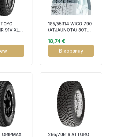
6 TOYO
185/55R14 WICO 790
R 91V XL
(ATJAUNOTA) 80T
270
Studdable 3PMSF
18,74 €
iew
В корзину
7 GRIPMAX
295/70R18 ATTURO