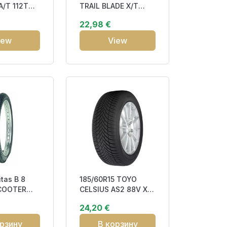
A/T 112T
TRAIL BLADE X/T
9 EC274
129/126Q DOT21
22,98 €
iew
View
itas B 8
185/60R15 TOYO
COOTER
CELSIUS AS2 88V XL
DOT21 DBB71 3PMSF
24,20 €
рзину
В корзину