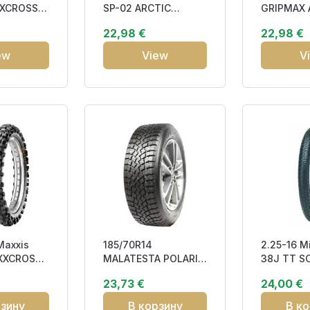
XXCROSS
SP-02 ARCTIC
GRIPMAX 
 CROSS
TREKKER 83T RP
OWL DOT1
22,98 €
22,98 €
ront NH
DOT20 Friction CDB7
ew
View
V
Maxxis
185/70R14
2.25-16 M
XXCROSS
MALATESTA POLARIS
38J TT S
 CROSS
88T Studded
TOURING
23,73 €
24,00 €
RMED R
рзину
В корзину
В ко