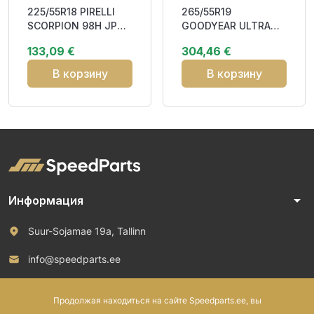
225/55R18 PIRELLI
265/55R19
SCORPION 98H JP
GOODYEAR ULTRA
FSL KS DOT22 BBB69
GRIP ICE SUV G1 113T
133,09 €
304,46 €
XL FP Friction BDB
В корзину
В корзину
arrow_drop_down
Информация
Suur-Sojamae 19a, Tallinn
info@speedparts.ee
+372 571 00 100
Продолжая находиться на сайте Speedparts.ee, вы