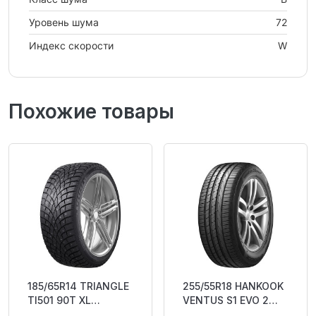
Уровень шума
72
Индекс скорости
W
Похожие товары
185/65R14 TRIANGLE
255/55R18 HANKOOK
TI501 90T XL
VENTUS S1 EVO 2
Studded 3PMSF M+S
SUV (K117A) 105W N1