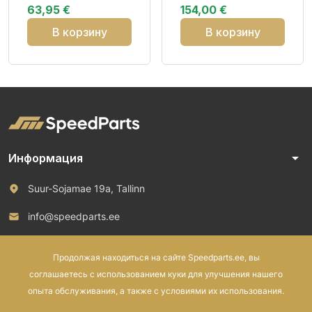
63,95 €
154,00 €
RP CAB72
В корзину
В корзину
arrow_drop_down
Информация
Suur-Sojamae 19a, Tallinn
info@speedparts.ee
+372 571 00 100
Продолжая находиться на сайте Speedparts.ee, вы
соглашаетесь с использованием куки для улучшения нашего
опыта обслуживания, а также с условиями их использования.
© 2026 Speed Parts OÜ. Все права защищены.