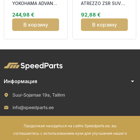
YOKOHAMA ADVAN
ATREZZO ZSR SUV
SPORT V107 105V XL
100V RP CBB70
244,98 €
92,88 €
RPB DAB71
В корзину
В корзину
arrow_drop_down
Информация
Suur-Sojamae 19a, Tallinn
info@speedparts.ee
+372 571 00 100
Продолжая находиться на сайте Speedparts.ee, вы
соглашаетесь с использованием куки для улучшения нашего