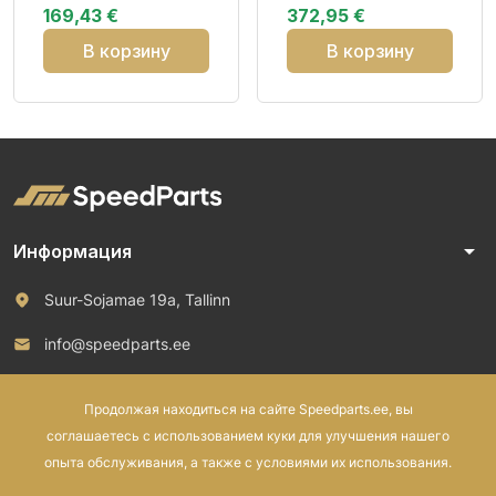
169,43 €
372,95 €
CCB72 3PMSF M+S
NC0 Studl
В корзину
В корзину
arrow_drop_down
Информация
Suur-Sojamae 19a, Tallinn
info@speedparts.ee
+372 571 00 100
Продолжая находиться на сайте Speedparts.ee, вы
соглашаетесь с использованием куки для улучшения нашего
опыта обслуживания, а также с условиями их использования.
© 2026 Speed Parts OÜ. Все права защищены.