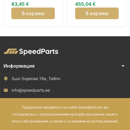
83,45 €
455,04 €
SOFT Rear N
В корзину
В корзину
arrow_drop_down
Информация
Suur-Sojamae 19a, Tallinn
info@speedparts.ee
+372 571 00 100
Продолжая находиться на сайте Speedparts.ee, вы
соглашаетесь с использованием куки для улучшения нашего
опыта обслуживания, а также с условиями их использования.
© 2026 Speed Parts OÜ. Все права защищены.