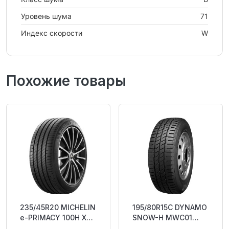
Уровень шума
71
Индекс скорости
W
Похожие товары
235/45R20 MICHELIN
195/80R15C DYNAMO
e-PRIMACY 100H XL
SNOW-H MWC01
R RP ABB70
106/104R Studless