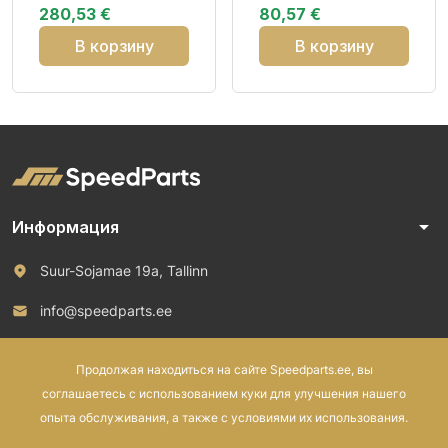
280,53 €
80,57 €
DCB71 3PMSF M+S
В корзину
В корзину
arrow_drop_down
Информация
Suur-Sojamae 19a, Tallinn
info@speedparts.ee
+372 571 00 100
Продолжая находиться на сайте Speedparts.ee, вы
соглашаетесь с использованием куки для улучшения нашего
опыта обслуживания, а также с условиями их использования.
© 2026 Speed Parts OÜ. Все права защищены.