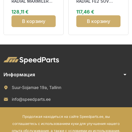
RADIAL MAXMILER
RADIAL FE2 SUV
WT3 121/120R Elect
107W XL BAA69
128,11 €
117,46 €
Studless DAB72
В корзину
В корзину
arrow_drop_down
Информация
Suur-Sojamae 19a, Tallinn
info@speedparts.ee
+372 571 00 100
Продолжая находиться на сайте Speedparts.ee, вы
соглашаетесь с использованием куки для улучшения нашего
опыта обслуживания, а также с условиями их использования.