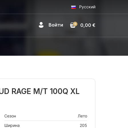
Русский
Войти
0
0,00 €
UD RAGE M/T 100Q XL
Сезон
Лето
Ширина
205