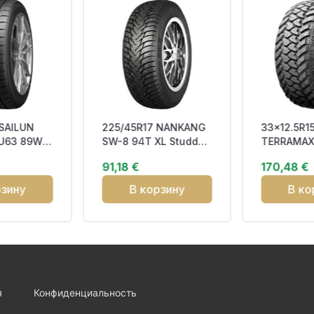
 SAILUN
225/45R17 NANKANG
33x12.5R1
U63 89W
SW-8 94T XL Studded
TERRAMAX
 DDB71
3PMSF
OWL RP P
91,18 €
170,48 €
рзину
В корзину
В ко
я
Конфиденциальность