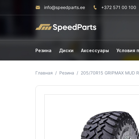
info@speedparts.ee
+372 571 00 100
Резина
Диски
Аксессуары
Условия 
Главная
Резина
205/70R15 GRIPMAX MUD R