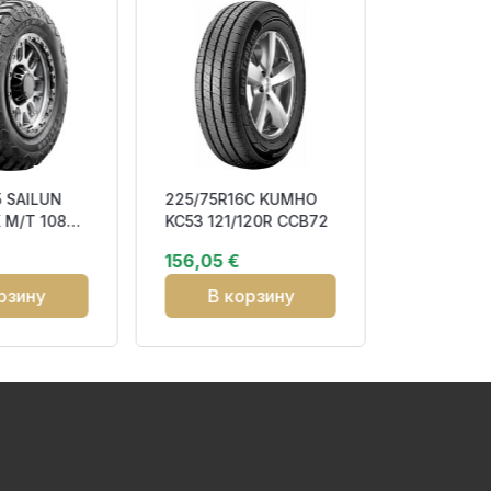
5 SAILUN
225/75R16C KUMHO
175/65R1
 M/T 108Q
KC53 121/120R CCB72
Z-401 80
OR M+S
3PMSF M
156,05 €
41,27 €
рзину
В корзину
В к