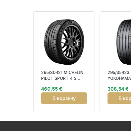
AILUN ICE
295/30R21 MICHELIN
295/35R23
NE EVO 1
PILOT SPORT 4 S
YOKOHAMA
tudless
105Y XL MO1 A HL RP
SPORT V107
460,55 €
308,54 €
CBB73
RPB DAB73
зину
В корзину
В ко