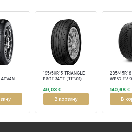
195/50R15 TRIANGLE
235/45R1
 ADVAN
PROTRACT (TE301)
WP52 EV 9
 108Y XL
82V RP DCB71 M+S
Studless 
49,03 €
140,68 €
рзину
В корзину
В ко