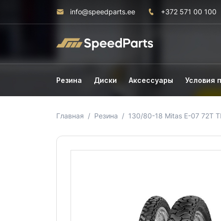
info@speedparts.ee
+372 571 00 100
Резина
Диски
Аксессуары
Условия 
Главная
Резина
130/80-18 Mitas E-07 72T