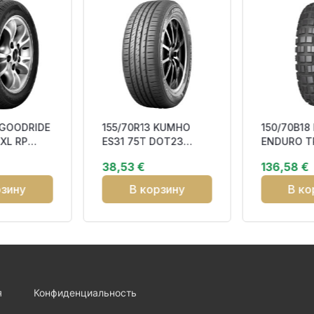
 GOODRIDE
155/70R13 KUMHO
150/70B18 
XL RP
ES31 75T DOT23
ENDURO TR
S
CCB70
10) 70H T
38,53 €
136,58 €
OFF ROAD 
рзину
В корзину
В ко
я
Конфиденциальность