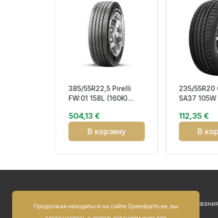
385/55R22,5 Pirelli
235/55R20
ADVAN
FW:01 158L (160K)
SA37 105W 
D 113Y
M+S 3PMSF
CBB72 M+
504,13 €
112,35 €
B72
SteerAndTrailer
зину
В корзину
В ко
Условия пользовани
Продолжая находиться на сайте Speedparts.ee, вы
соглашаетесь с использованием куки для