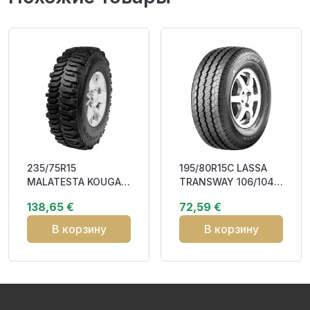
235/75R15
195/80R15C LASSA
MALATESTA KOUGAR
TRANSWAY 106/104R
105Q M+S
DOT21 DBB70
138,65 €
72,59 €
В корзину
В корзину