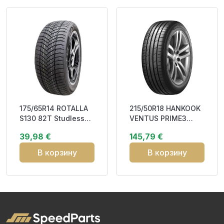
175/65R14 ROTALLA
215/50R18 HANKOOK
S130 82T Studless
VENTUS PRIME3
DBB70 3PMSF M+S
(K125) 92H RP CBB70
39,98 €
145,79 €
В корзину
В корзину