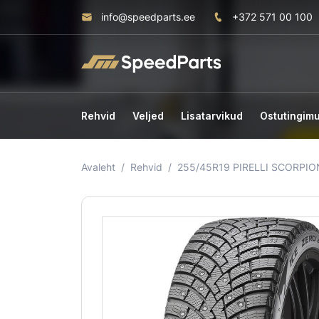
info@speedparts.ee
+372 571 00 100
Rehvid
Veljed
Lisatarvikud
Ostutingim
Avaleht
Rehvid
255/45R19 PIRELLI SCORPIO