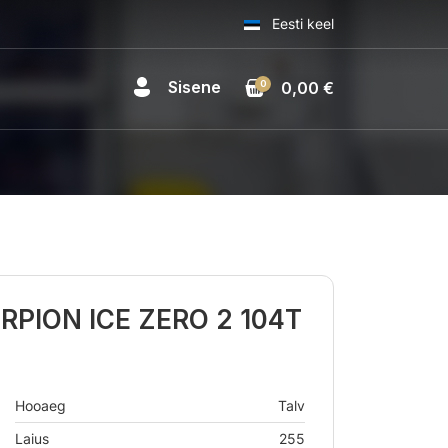
Eesti keel
Sisene
0
0,00 €
ORPION ICE ZERO 2 104T
Hooaeg
Talv
Laius
255