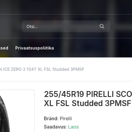
used
Privaatsuspoliitika
N ICE ZERO 2 104T XL FSL Studded 3PMSF
255/45R19 PIRELLI SC
XL FSL Studded 3PMSF
Bränd:
Pirelli
Saadavus:
Laos