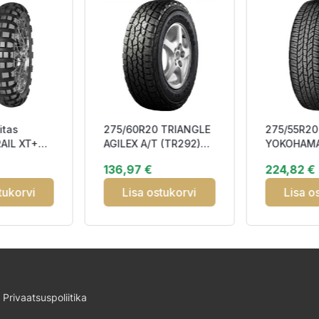
itas
275/60R20 TRIANGLE
275/55R20
AIL XT+
AGILEX A/T (TR292)
YOKOHAM
 TL
115T DCB72 M+S
GEOLANDA
136,97 €
224,82 €
F ROAD Fr
G015 117H 
ECB72 3P
tukorvi
Lisa ostukorvi
Lisa o
Privaatsuspoliitika