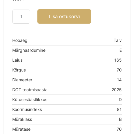
Lisa ostukorvi
Hooaeg
Talv
Märghaardumine
E
Laius
165
Kõrgus
70
Diameeter
14
DOT tootmisaasta
2025
Kütusesäästlikkus
D
Koormusindeks
81
Müraklass
B
Müratase
70