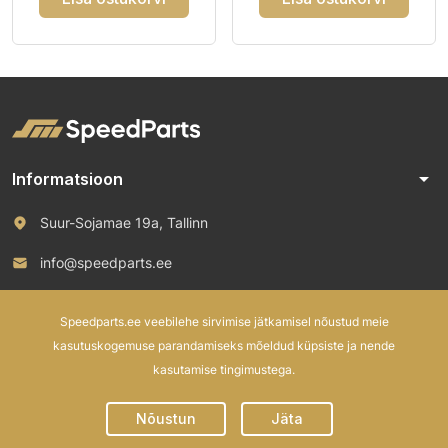
arrow_drop_down
Informatsioon
Suur-Sojamae 19a, Tallinn
info@speedparts.ee
+372 571 00 100
Speedparts.ee veebilehe sirvimise jätkamisel nõustud meie
kasutuskogemuse parandamiseks mõeldud küpsiste ja nende
kasutamise tingimustega.
© 2026 Speed Parts OÜ. All rights reserved.
Nõustun
Jäta