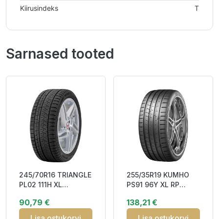
Kiirusindeks
T
Sarnased tooted
245/70R16 TRIANGLE
255/35R19 KUMHO
PL02 111H XL
PS91 96Y XL RP
Studless CCB72
DAB71
90,79 €
138,21 €
3PMSF M+S
Lisa ostukorvi
Lisa ostukorvi