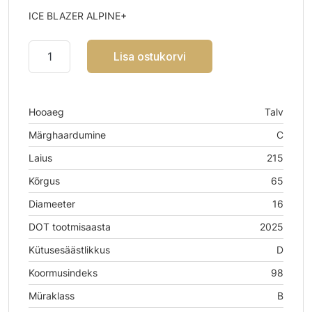
ICE BLAZER ALPINE+
Lisa ostukorvi
Hooaeg
Talv
Märghaardumine
C
Laius
215
Kõrgus
65
Diameeter
16
DOT tootmisaasta
2025
Kütusesäästlikkus
D
Koormusindeks
98
Müraklass
B