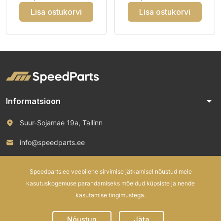
3PMSF
M+S
Lisa ostukorvi
Lisa ostukorvi
arrow_drop_down
Informatsioon
Suur-Sojamae 19a, Tallinn
info@speedparts.ee
+372 571 00 100
Speedparts.ee veebilehe sirvimise jätkamisel nõustud meie
kasutuskogemuse parandamiseks mõeldud küpsiste ja nende
kasutamise tingimustega.
© 2026 Speed Parts OÜ. All rights reserved.
Nõustun
Jäta