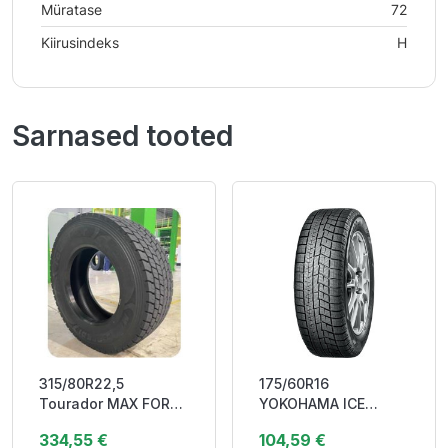
Müratase
72
Kiirusindeks
H
Sarnased tooted
315/80R22,5
175/60R16
Tourador MAX FORCE
YOKOHAMA ICE
D1 156/150L
GUARD (IG60) 82Q
334,55 €
104,59 €
(154/150M) M+S
Friction DEB71 3PMSF