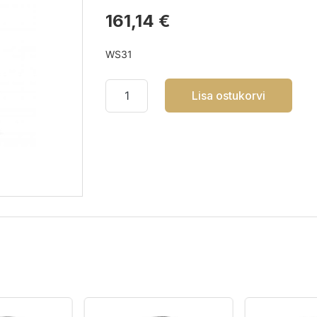
161,14 €
WS31
Lisa ostukorvi