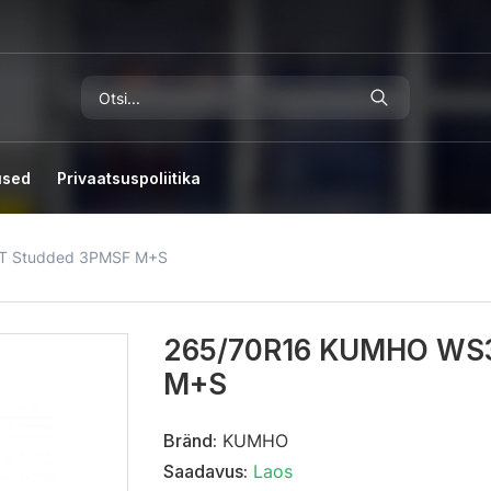
used
Privaatsuspoliitika
T Studded 3PMSF M+S
265/70R16 KUMHO WS3
M+S
Bränd:
KUMHO
Saadavus:
Laos