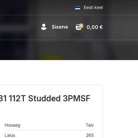
Eesti keel
Sisene
0
0,00 €
1 112T Studded 3PMSF
Hooaeg
Talv
Laius
265