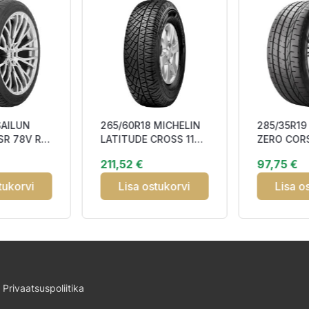
SAILUN
265/60R18 MICHELIN
285/35R19 
SR 78V RP
LATITUDE CROSS 110H
ZERO COR
CCB72 M+S
ASIMMETR
211,52 €
97,75 €
Left K1 DO
tukorvi
Lisa ostukorvi
Lisa o
Privaatsuspoliitika