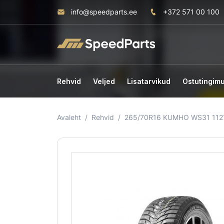
info@speedparts.ee
+372 571 00 100
Rehvid
Veljed
Lisatarvikud
Ostutingim
Avaleht
Rehvid
265/70R16 KUMHO WS31 112