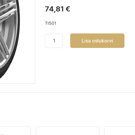
74,81 €
TI501
Lisa ostukorvi