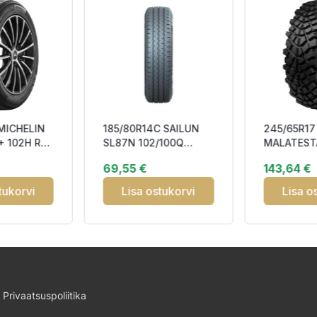
MICHELIN
185/80R14C SAILUN
245/65R17
+ 102H RP
SL87N 102/100Q
MALATEST
CBB70 M+S
TRAC NT 
69,55 €
143,64 €
tukorvi
Lisa ostukorvi
Lisa o
Privaatsuspoliitika