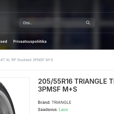
used
Privaatsuspoliitika
94T XL RP Studded 3PMSF M+S
205/55R16 TRIANGLE T
3PMSF M+S
Bränd:
TRIANGLE
Saadavus:
Laos