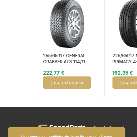
NOKIAN
255/65R17 GENERAL
225/65R17 
 107T XL
GRABBER AT3 114/110S
PRIMACY 4
PMSF M+S
FR EBB75 3PMSF M+S
BAB69
222,77 €
162,35 €
tukorvi
Lisa ostukorvi
Lisa os
Ostutingimused
Speedparts.ee veebilehe sirvimise jätkamisel nõustud