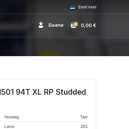
Eesti keel
Sisene
0
0,00 €
I501 94T XL RP Studded
Hooaeg
Talv
Laius
205