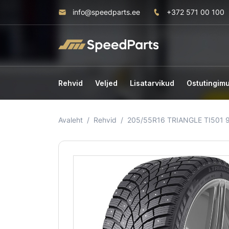
info@speedparts.ee
+372 571 00 100
Rehvid
Veljed
Lisatarvikud
Ostutingim
Avaleht
Rehvid
205/55R16 TRIANGLE TI501 