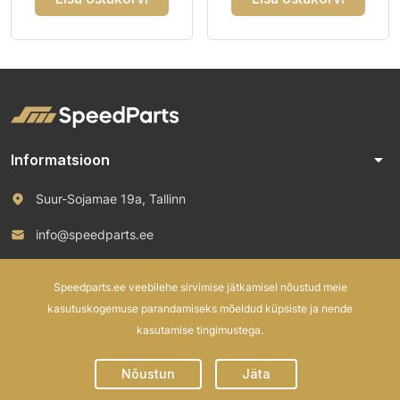
arrow_drop_down
Informatsioon
Suur-Sojamae 19a, Tallinn
info@speedparts.ee
+372 571 00 100
Speedparts.ee veebilehe sirvimise jätkamisel nõustud meie
kasutuskogemuse parandamiseks mõeldud küpsiste ja nende
kasutamise tingimustega.
© 2026 Speed Parts OÜ. All rights reserved.
Nõustun
Jäta