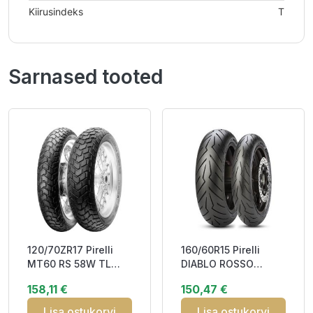
Kiirusindeks
T
Sarnased tooted
120/70ZR17 Pirelli
160/60R15 Pirelli
MT60 RS 58W TL
DIABLO ROSSO
ENDURO ON/OFF
SCOOTER 67H TL
158,11 €
150,47 €
Front
SCOOTER SPORT
TOUR
Lisa ostukorvi
Lisa ostukorvi