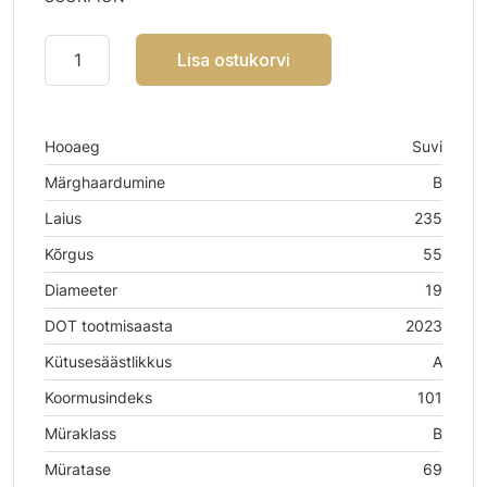
Lisa ostukorvi
Hooaeg
Suvi
Märghaardumine
B
Laius
235
Kõrgus
55
Diameeter
19
DOT tootmisaasta
2023
Kütusesäästlikkus
A
Koormusindeks
101
Müraklass
B
Müratase
69