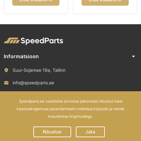
arrow_drop_down
Informatsioon
Suur-Sojamae 19a, Tallinn
info@speedparts.ee
+372 571 00 100
Speedparts.ee veebilehe sirvimise jätkamisel nõustud meie
kasutuskogemuse parandamiseks mõeldud küpsiste ja nende
kasutamise tingimustega.
© 2026 Speed Parts OÜ. All rights reserved.
Nõustun
Jäta