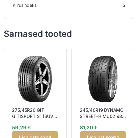
Kiirusindeks
S
Sarnased tooted
275/45R20 GITI
245/40R19 DYNAMO
GITISPORT S1 (SUV)
STREET-H MU02 98Y
110Y XL DOT20
XL RP CBB72
59,29 €
81,20 €
CAA70
Lisa ostukorvi
Lisa ostukorvi