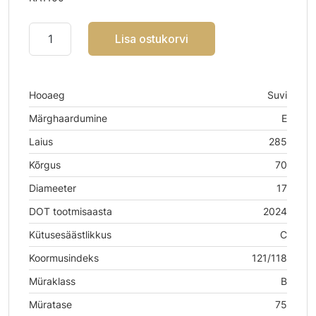
Lisa ostukorvi
Hooaeg
Suvi
Märghaardumine
E
Laius
285
Kõrgus
70
Diameeter
17
DOT tootmisaasta
2024
Kütusesäästlikkus
C
Koormusindeks
121/118
Müraklass
B
Müratase
75