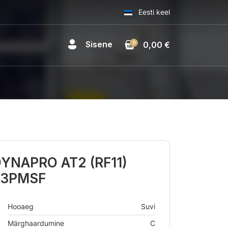
Eesti keel
Sisene
0
0,00 €
YNAPRO AT2 (RF11)
3 3PMSF
Hooaeg
Suvi
Märghaardumine
C