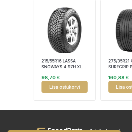
IRELLI
215/55R16 LASSA
275/35R21
 95Y XL
SNOWAYS 4 97H XL
SUREGRIP 
Studless DBA69
103Y XL RP
98,70 €
160,88 €
3PMSF
tukorvi
Lisa ostukorvi
Lisa os
Ostutingimused