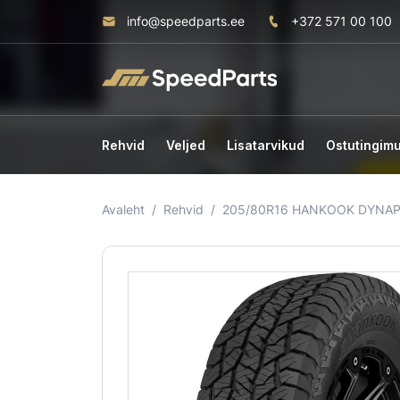
info@speedparts.ee
+372 571 00 100
Rehvid
Veljed
Lisatarvikud
Ostutingim
Avaleht
Rehvid
205/80R16 HANKOOK DYNAPR