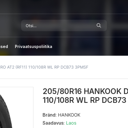
used
Privaatsuspoliitika
O AT2 (RF11) 110/108R WL RP DCB73 3PMSF
205/80R16 HANKOOK D
110/108R WL RP DCB7
Bränd:
HANKOOK
Saadavus:
Laos