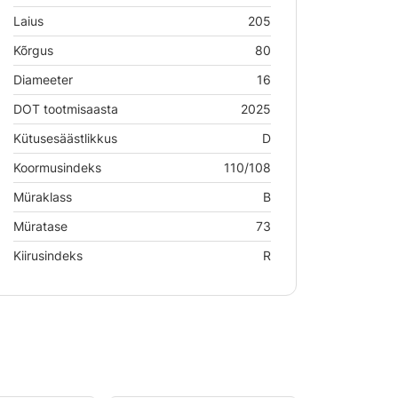
Laius
205
Kõrgus
80
Diameeter
16
DOT tootmisaasta
2025
Kütusesäästlikkus
D
Koormusindeks
110/108
Müraklass
B
Müratase
73
Kiirusindeks
R