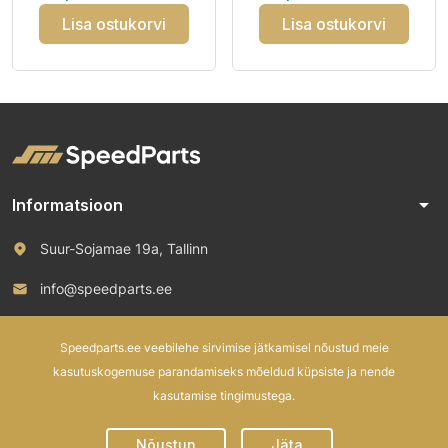
Studless CCB
Lisa ostukorvi
Lisa ostukorvi
arrow_drop_down
Informatsioon
Suur-Sojamae 19a, Tallinn
info@speedparts.ee
+372 571 00 100
Speedparts.ee veebilehe sirvimise jätkamisel nõustud meie
kasutuskogemuse parandamiseks mõeldud küpsiste ja nende
kasutamise tingimustega.
© 2026 Speed Parts OÜ. All rights reserved.
Nõustun
Jäta