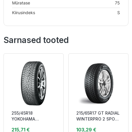
Müratase
75
Kiirusindeks
S
Sarnased tooted
255/45R18
215/65R17 GT RADIAL
YOKOHAMA
WINTERPRO 2 SPORT
BLUEARTH WINTER
SUV 99V Studless
215,71 €
103,29 €
V905 103V XL RPB
DBB70 3PM