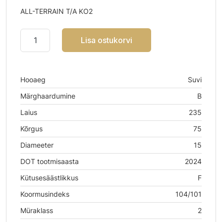
ALL-TERRAIN T/A KO2
Lisa ostukorvi
Hooaeg
Suvi
Märghaardumine
B
Laius
235
Kõrgus
75
Diameeter
15
DOT tootmisaasta
2024
Kütusesäästlikkus
F
Koormusindeks
104/101
Müraklass
2