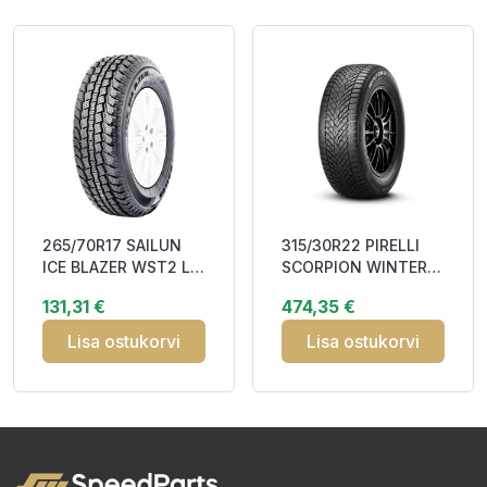
265/70R17 SAILUN
315/30R22 PIRELLI
ICE BLAZER WST2 LT
SCORPION WINTER 2
115S Studdable
107V XL NCS FSL
131,31 €
474,35 €
DDB73 3PMSF M
Studless CAB
Lisa ostukorvi
Lisa ostukorvi