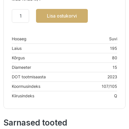
Lisa ostukorvi
Hooaeg
Suvi
Laius
195
Kõrgus
80
Diameeter
15
DOT tootmisaasta
2023
Koormusindeks
107/105
Kiirusindeks
Q
Sarnased tooted