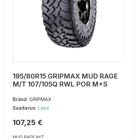
195/80R15 GRIPMAX MUD RAGE
M/T 107/105Q RWL POR M+S
Bränd:
GRIPMAX
Saadavus:
Laos
107,25 €
MUD RAGE M/T