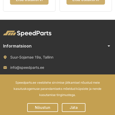
arrow_drop_down
Informatsioon
Suur-Sojamae 19a, Tallinn
info@speedparts.ee
+372 571 00 100
Speedparts.ee veebilehe sirvimise jätkamisel nõustud meie
kasutuskogemuse parandamiseks mõeldud küpsiste ja nende
kasutamise tingimustega.
© 2026 Speed Parts OÜ. All rights reserved.
Nõustun
Jäta