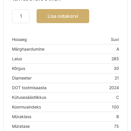
Lisa ostukorvi
Hooaeg
Suvi
Märghaardumine
A
Laius
285
Kõrgus
30
Diameeter
21
DOT tootmisaasta
2024
Kütusesäästlikkus
C
Koormusindeks
100
Müraklass
B
Müratase
75