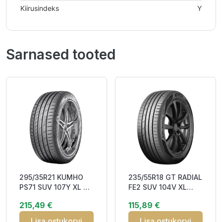
Kiirusindeks
Y
Sarnased tooted
295/35R21 KUMHO
235/55R18 GT RADIAL
1
PS71 SUV 107Y XL RP
FE2 SUV 104V XL
O
CAB75
BAB70
9
215,49 €
115,89 €
4
S
3
Lisa ostukorvi
Lisa ostukorvi