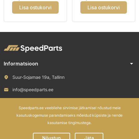
Lisa ostukorvi
Lisa ostukorvi
arrow_drop_down
Informatsioon
Suur-Sojamae 19a, Tallinn
info@speedparts.ee
+372 571 00 100
Speedparts.ee veebilehe sirvimise jätkamisel nõustud meie
kasutuskogemuse parandamiseks mõeldud küpsiste ja nende
kasutamise tingimustega.
© 2026 Speed Parts OÜ. All rights reserved.
Nõustun
Jäta