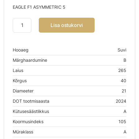
EAGLE F1 ASYMMETRIC 5
Lisa ostukorvi
Hooaeg
Suvi
Märghaardumine
B
Laius
265
Kõrgus
40
Diameeter
21
DOT tootmisaasta
2024
Kütusesäästlikkus
A
Koormusindeks
105
Müraklass
A