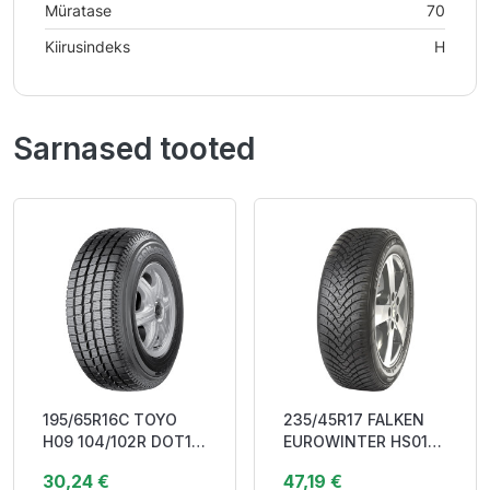
Müratase
70
Kiirusindeks
H
Sarnased tooted
195/65R16C TOYO
235/45R17 FALKEN
H09 104/102R DOT17
EUROWINTER HS01
Studless FE272
97V XL RP MFS
30,24 €
47,19 €
3PMSF M+S
DOT20 Studless DB