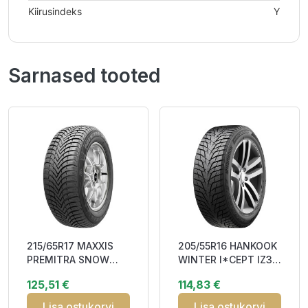
Kiirusindeks
Y
Sarnased tooted
215/65R17 MAXXIS
205/55R16 HANKOOK
PREMITRA SNOW
WINTER I*CEPT IZ3
WP6 SUV 103V XL
(W636) 94H XL RP
125,51 €
114,83 €
Studless CBB70 3P
Friction CD
Lisa ostukorvi
Lisa ostukorvi