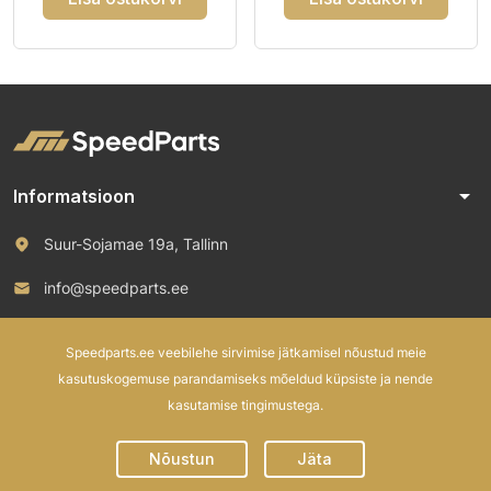
arrow_drop_down
Informatsioon
Suur-Sojamae 19a, Tallinn
info@speedparts.ee
+372 571 00 100
Speedparts.ee veebilehe sirvimise jätkamisel nõustud meie
kasutuskogemuse parandamiseks mõeldud küpsiste ja nende
kasutamise tingimustega.
© 2026 Speed Parts OÜ. All rights reserved.
Nõustun
Jäta