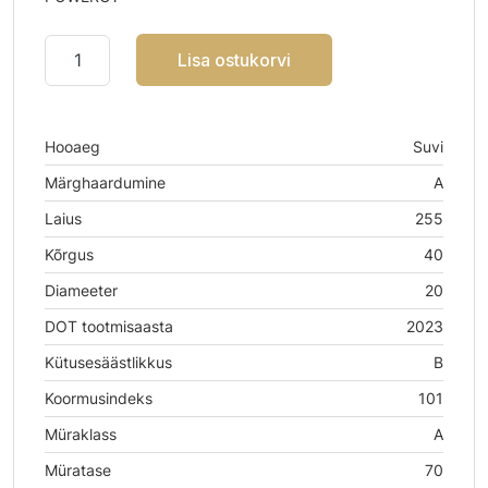
Lisa ostukorvi
Hooaeg
Suvi
Märghaardumine
A
Laius
255
Kõrgus
40
Diameeter
20
DOT tootmisaasta
2023
Kütusesäästlikkus
B
Koormusindeks
101
Müraklass
A
Müratase
70