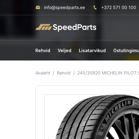
info@speedparts.ee
+372 571 00 100
Rehvid
Veljed
Lisatarvikud
Ostutingim
Avaleht
Rehvid
245/35R20 MICHELIN PILOT 