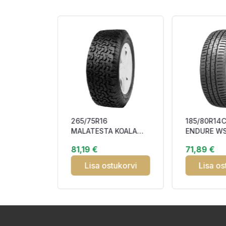
265/75R16
185/80R14C
R DW09
MALATESTA KOALA
ENDURE WS
 Studless
116H M+S
102/100R S
81,19 €
71,89 €
SF M+S
CBB72 3PM
tukorvi
Lisa ostukorvi
Lisa os