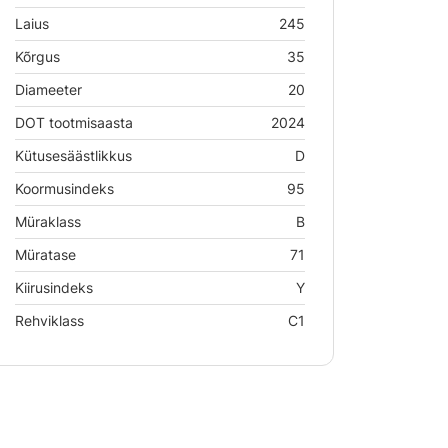
Laius
245
Kõrgus
35
Diameeter
20
DOT tootmisaasta
2024
Kütusesäästlikkus
D
Koormusindeks
95
Müraklass
B
Müratase
71
Kiirusindeks
Y
Rehviklass
C1