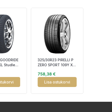
 GOODRIDE
325/30R23 PIRELLI P
155/65R1
XL Studless
ZERO SPORT 109Y XL
VI-682 7
MSF M+S
ALP FSL CBB73
M+S
758,38 €
37,42 €
stukorvi
Lisa ostukorvi
Lisa o