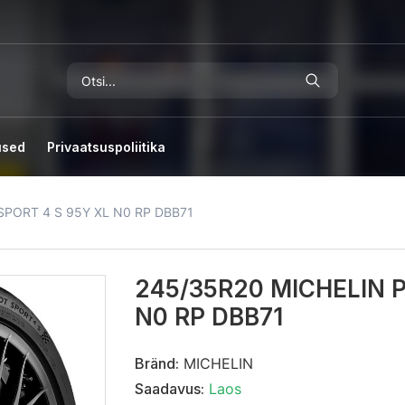
used
Privaatsuspoliitika
SPORT 4 S 95Y XL N0 RP DBB71
245/35R20 MICHELIN P
N0 RP DBB71
Bränd:
MICHELIN
Saadavus:
Laos