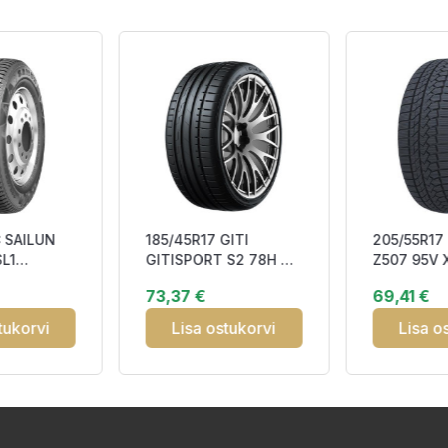
 SAILUN
185/45R17 GITI
205/55R17
L1
GITISPORT S2 78H RP
Z507 95V 
tudless
DAB70
CCB72 3P
73,37 €
69,41 €
SF M+S
tukorvi
Lisa ostukorvi
Lisa o