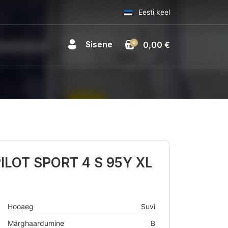
Eesti keel
Sisene
0
0,00 €
ILOT SPORT 4 S 95Y XL
Hooaeg
Suvi
Märghaardumine
B