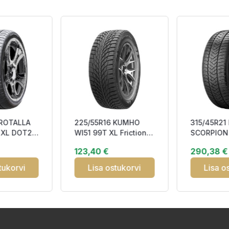
 ROTALLA
225/55R16 KUMHO
315/45R21 
 XL DOT23
WI51 99T XL Friction
SCORPION
CDB72 3PMSF IceGrip
116V MO1
123,40 €
290,38 €
M+S
Studless 
tukorvi
Lisa ostukorvi
Lisa o