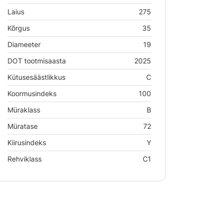
Laius
275
Kõrgus
35
Diameeter
19
DOT tootmisaasta
2025
Kütusesäästlikkus
C
Koormusindeks
100
Müraklass
B
Müratase
72
Kiirusindeks
Y
Rehviklass
C1