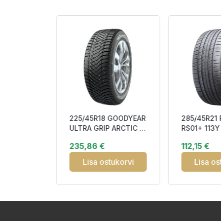
GOODRIDE
225/45R18 GOODYEAR
285/45R21
 XL
ULTRA GRIP ARCTIC 2
RS01+ 113Y
CB72
95T XL FP Studded
CCA72
235,86 €
112,15 €
3PMSF M
tukorvi
Lisa ostukorvi
Lisa os