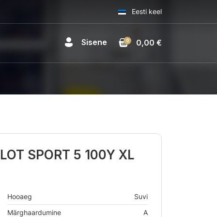
Eesti keel
Sisene
0
0,00 €
ILOT SPORT 5 100Y XL
Hooaeg
Suvi
Märghaardumine
A