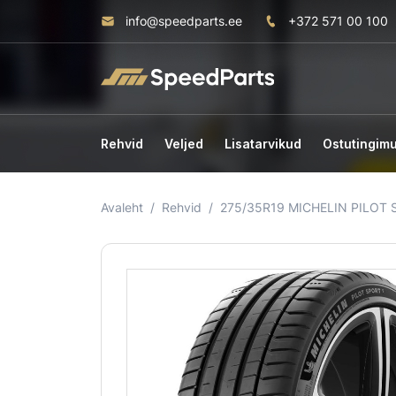
info@speedparts.ee
+372 571 00 100
Rehvid
Veljed
Lisatarvikud
Ostutingim
Avaleht
Rehvid
275/35R19 MICHELIN PILOT 