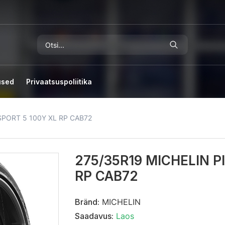
used
Privaatsuspoliitika
SPORT 5 100Y XL RP CAB72
275/35R19 MICHELIN P
RP CAB72
Bränd:
MICHELIN
Saadavus:
Laos