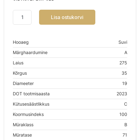
Lisa ostukorvi
Hooaeg
Suvi
Märghaardumine
A
Laius
275
Kõrgus
35
Diameeter
19
DOT tootmisaasta
2023
Kütusesäästlikkus
C
Koormusindeks
100
Müraklass
B
Müratase
71