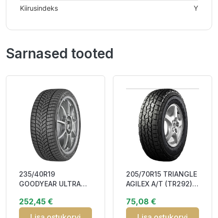
Kiirusindeks
Y
Sarnased tooted
235/40R19
205/70R15 TRIANGLE
GOODYEAR ULTRA
AGILEX A/T (TR292)
GRIP ICE 2+ 96T XL
96T DCB71 M+S
252,45 €
75,08 €
FP Friction CEB72 3P
Lisa ostukorvi
Lisa ostukorvi