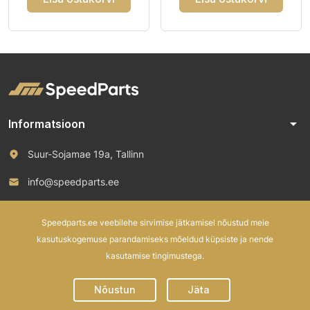
arrow_drop_down
Informatsioon
Suur-Sojamae 19a, Tallinn
info@speedparts.ee
+372 571 00 100
Speedparts.ee veebilehe sirvimise jätkamisel nõustud meie
kasutuskogemuse parandamiseks mõeldud küpsiste ja nende
kasutamise tingimustega.
© 2026 Speed Parts OÜ. All rights reserved.
Nõustun
Jäta