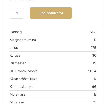
Lisa ostukorvi
Hooaeg
Suvi
Märghaardumine
B
Laius
275
Kõrgus
30
Diameeter
19
DOT tootmisaasta
2024
Kütusesäästlikkus
D
Koormusindeks
96
Müraklass
B
Müratase
73