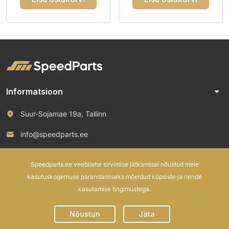
arrow_drop_down
Informatsioon
Suur-Sojamae 19a, Tallinn
info@speedparts.ee
+372 571 00 100
Speedparts.ee veebilehe sirvimise jätkamisel nõustud meie
kasutuskogemuse parandamiseks mõeldud küpsiste ja nende
kasutamise tingimustega.
© 2026 Speed Parts OÜ. All rights reserved.
Nõustun
Jäta