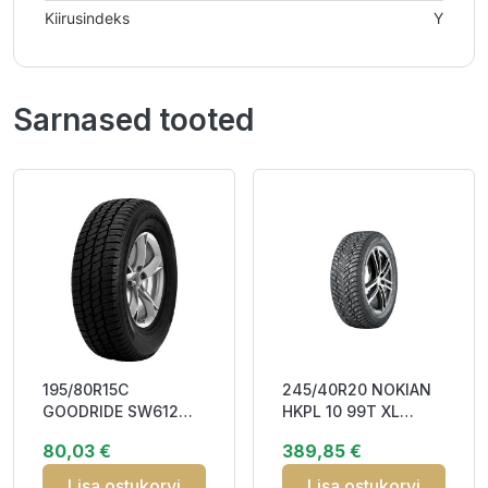
Kiirusindeks
Y
Sarnased tooted
195/80R15C
245/40R20 NOKIAN
GOODRIDE SW612
HKPL 10 99T XL
106/104R Studless
Studded 3PMSF M+S
80,03 €
389,85 €
DCB72 3PMSF
Lisa ostukorvi
Lisa ostukorvi