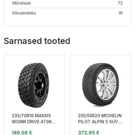
Müratase
72
Kiirusindeks
W
Sarnased tooted
235/70R16 MAXXIS
255/55R20 MICHELIN
WORM DRIVE AT980E
PILOT ALPIN 5 SUV
104/101Q DOT23
(SPECIAL) 110V XL
146,56 €
372,95 €
NC0 Studl