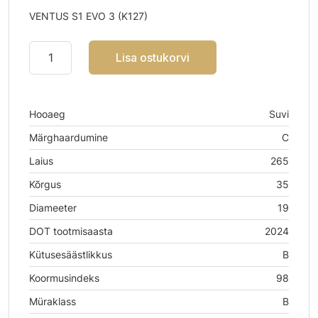
VENTUS S1 EVO 3 (K127)
Lisa ostukorvi
Hooaeg
Suvi
Märghaardumine
C
Laius
265
Kõrgus
35
Diameeter
19
DOT tootmisaasta
2024
Kütusesäästlikkus
B
Koormusindeks
98
Müraklass
B