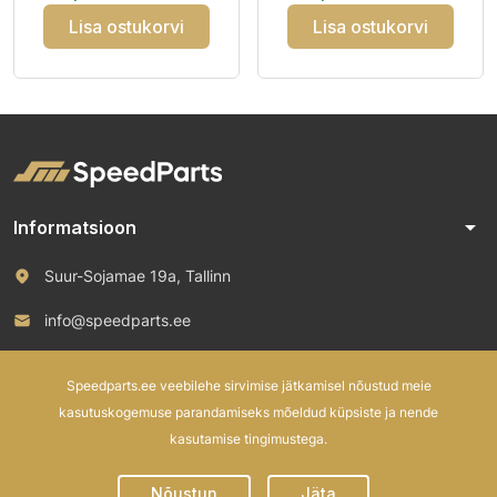
Lisa ostukorvi
Lisa ostukorvi
arrow_drop_down
Informatsioon
Suur-Sojamae 19a, Tallinn
info@speedparts.ee
+372 571 00 100
Speedparts.ee veebilehe sirvimise jätkamisel nõustud meie
kasutuskogemuse parandamiseks mõeldud küpsiste ja nende
kasutamise tingimustega.
© 2026 Speed Parts OÜ. All rights reserved.
Nõustun
Jäta