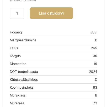
Lisa ostukorvi
Hooaeg
Suvi
Märghaardumine
B
Laius
265
Kõrgus
30
Diameeter
19
DOT tootmisaasta
2024
Kütusesäästlikkus
D
Koormusindeks
93
Müraklass
B
Müratase
73