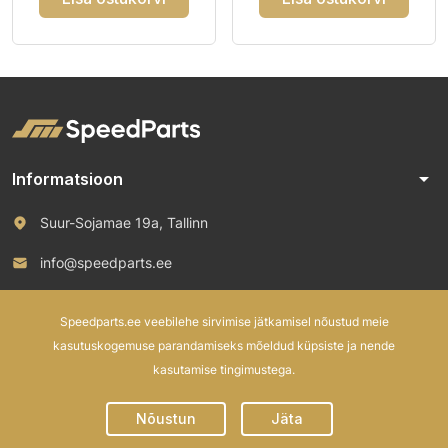
arrow_drop_down
Informatsioon
Suur-Sojamae 19a, Tallinn
info@speedparts.ee
+372 571 00 100
Speedparts.ee veebilehe sirvimise jätkamisel nõustud meie
kasutuskogemuse parandamiseks mõeldud küpsiste ja nende
kasutamise tingimustega.
© 2026 Speed Parts OÜ. All rights reserved.
Nõustun
Jäta