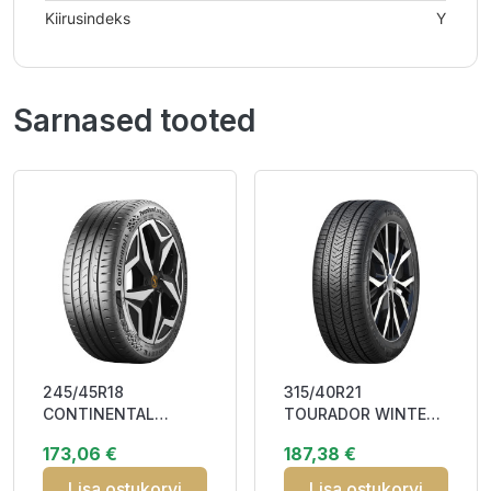
Kiirusindeks
Y
Sarnased tooted
245/45R18
315/40R21
CONTINENTAL
TOURADOR WINTER
PREMIUMCONTACT 7
PRO TSU1 115V XL
173,06 €
187,38 €
96Y Elect FR CAB71
Studless DCB73
3PMSF
Lisa ostukorvi
Lisa ostukorvi