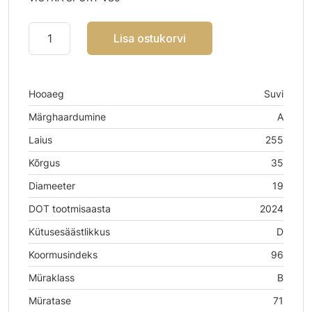
Lisa ostukorvi
Hooaeg
Suvi
Märghaardumine
A
Laius
255
Kõrgus
35
Diameeter
19
DOT tootmisaasta
2024
Kütusesäästlikkus
D
Koormusindeks
96
Müraklass
B
Müratase
71