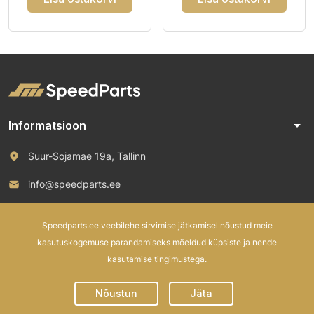
arrow_drop_down
Informatsioon
Suur-Sojamae 19a, Tallinn
info@speedparts.ee
+372 571 00 100
Speedparts.ee veebilehe sirvimise jätkamisel nõustud meie
kasutuskogemuse parandamiseks mõeldud küpsiste ja nende
kasutamise tingimustega.
© 2026 Speed Parts OÜ. All rights reserved.
Nõustun
Jäta