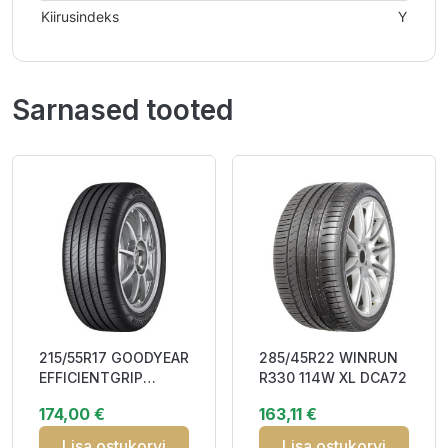
Kiirusindeks
Y
Sarnased tooted
215/55R17 GOODYEAR
285/45R22 WINRUN
EFFICIENTGRIP
R330 114W XL DCA72
PERFORMANCE 2
174,00 €
163,11 €
98W XL BAB70
Lisa ostukorvi
Lisa ostukorvi