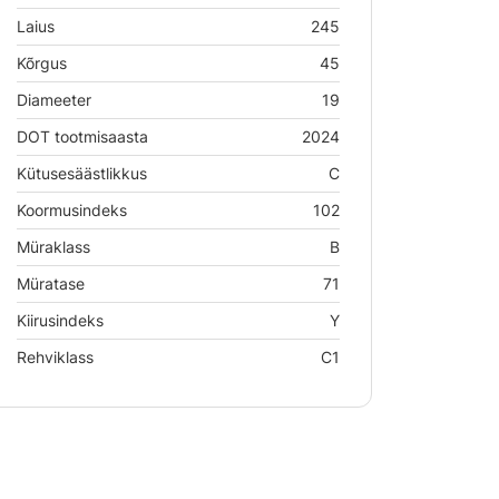
Laius
245
Kõrgus
45
Diameeter
19
DOT tootmisaasta
2024
Kütusesäästlikkus
C
Koormusindeks
102
Müraklass
B
Müratase
71
Kiirusindeks
Y
Rehviklass
C1