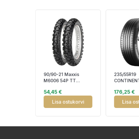
 GOODYEAR
90/90-21 Maxxis
235/55R19
 ARCTIC 2
M6006 54P TT
CONTINEN
dded
ENDURO ON/OFF
ECOCONTA
54,45 €
176,25 €
Front
101T ABB71
tukorvi
Lisa ostukorvi
Lisa os