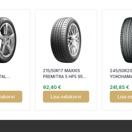
215/50R17 MAXXIS
245/50R2
TAL
PREMITRA 5 HP5 95W
YOKOHAMA
CT 6Q
XL CAB70
SUV G075 
92,40 €
241,85 €
Friction D
tukorvi
Lisa ostukorvi
Lisa o