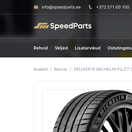
info@speedparts.ee
+372 571 00 100
Rehvid
Veljed
Lisatarvikud
Ostutingim
Avaleht
Rehvid
245/45R19 MICHELIN PILOT S