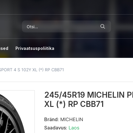
used
Privaatsuspoliitika
PORT 4 S 102Y XL (*) RP CBB71
245/45R19 MICHELIN P
XL (*) RP CBB71
Bränd:
MICHELIN
Saadavus:
Laos