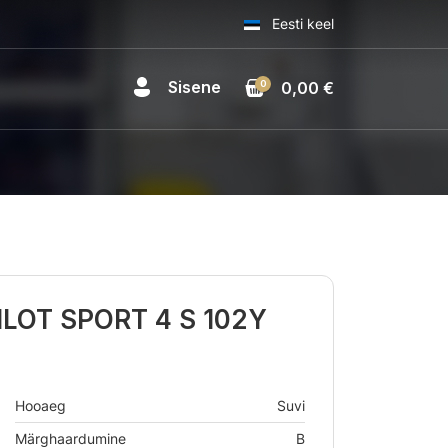
Eesti keel
Sisene
0
0,00 €
ILOT SPORT 4 S 102Y
Hooaeg
Suvi
Märghaardumine
B