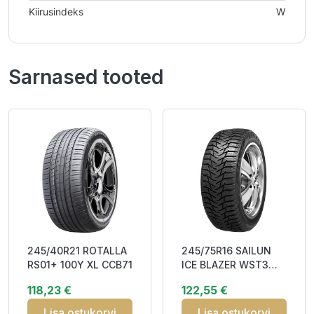
Kiirusindeks
W
Sarnased tooted
245/40R21 ROTALLA
245/75R16 SAILUN
RS01+ 100Y XL CCB71
ICE BLAZER WST3
111S Studded 3PMSF
118,23 €
122,55 €
M+S
Lisa ostukorvi
Lisa ostukorvi