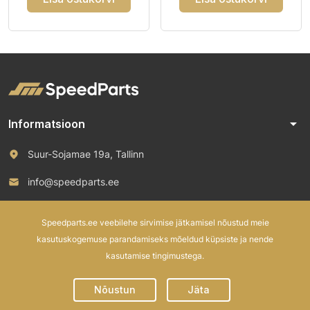
arrow_drop_down
Informatsioon
Suur-Sojamae 19a, Tallinn
info@speedparts.ee
+372 571 00 100
Speedparts.ee veebilehe sirvimise jätkamisel nõustud meie
kasutuskogemuse parandamiseks mõeldud küpsiste ja nende
kasutamise tingimustega.
© 2026 Speed Parts OÜ. All rights reserved.
Nõustun
Jäta