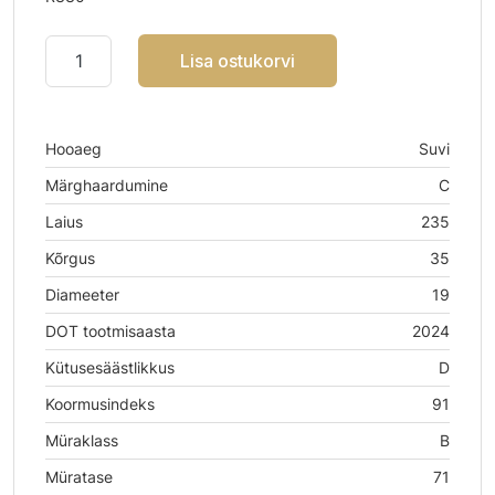
Lisa ostukorvi
Hooaeg
Suvi
Märghaardumine
C
Laius
235
Kõrgus
35
Diameeter
19
DOT tootmisaasta
2024
Kütusesäästlikkus
D
Koormusindeks
91
Müraklass
B
Müratase
71