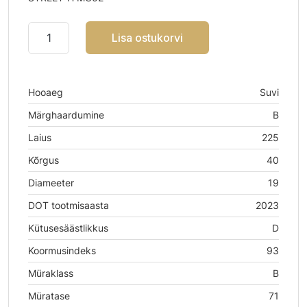
Lisa ostukorvi
Hooaeg
Suvi
Märghaardumine
B
Laius
225
Kõrgus
40
Diameeter
19
DOT tootmisaasta
2023
Kütusesäästlikkus
D
Koormusindeks
93
Müraklass
B
Müratase
71