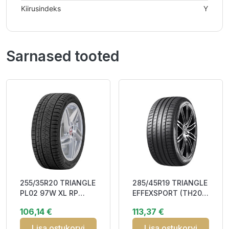
Kiirusindeks
Y
Sarnased tooted
255/35R20 TRIANGLE
285/45R19 TRIANGLE
PL02 97W XL RP
EFFEXSPORT (TH202)
Studless DCB73
111Y XL RP CAB75
106,14 €
113,37 €
3PMSF M+S
M+S
Lisa ostukorvi
Lisa ostukorvi