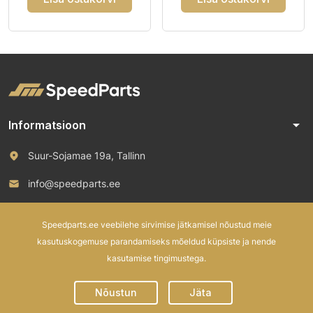
arrow_drop_down
Informatsioon
Suur-Sojamae 19a, Tallinn
info@speedparts.ee
+372 571 00 100
Speedparts.ee veebilehe sirvimise jätkamisel nõustud meie
kasutuskogemuse parandamiseks mõeldud küpsiste ja nende
kasutamise tingimustega.
© 2026 Speed Parts OÜ. All rights reserved.
Nõustun
Jäta