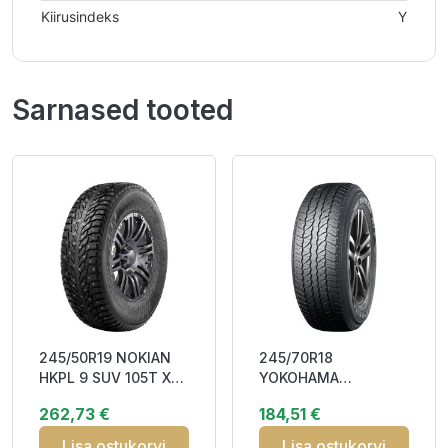
Kiirusindeks
Y
Sarnased tooted
245/50R19 NOKIAN
245/70R18
HKPL 9 SUV 105T XL
YOKOHAMA
DOT22 Studded
GEOLANDAR A/T
262,73 €
184,51 €
3PMSF M+S
G31C 110H BCB70
M+S
Lisa ostukorvi
Lisa ostukorvi