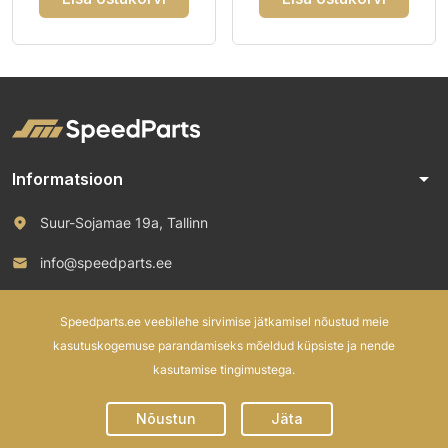
arrow_drop_down
Informatsioon
Suur-Sojamae 19a, Tallinn
info@speedparts.ee
+372 571 00 100
Speedparts.ee veebilehe sirvimise jätkamisel nõustud meie
kasutuskogemuse parandamiseks mõeldud küpsiste ja nende
kasutamise tingimustega.
© 2026 Speed Parts OÜ. All rights reserved.
Nõustun
Jäta