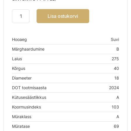
Lisa ostukorvi
Hooaeg
Suvi
Märghaardumine
B
Laius
275
Kõrgus
40
Diameeter
18
DOT tootmisaasta
2024
Kütusesäästlikkus
A
Koormusindeks
103
Müraklass
A
Müratase
69