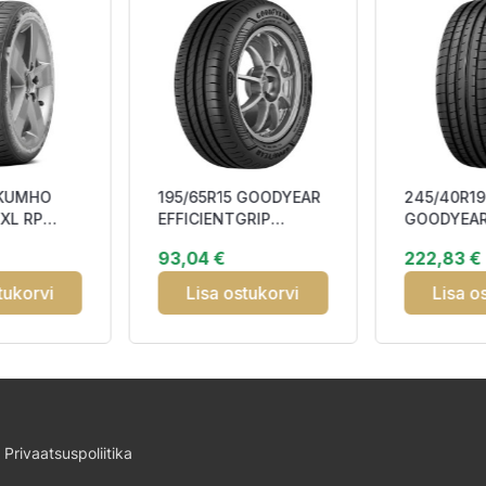
 KUMHO
195/65R15 GOODYEAR
245/40R19
XL RP
EFFICIENTGRIP
GOODYEAR 
CB73
COMPACT 2 95T XL
ASYMMETR
93,04 €
222,83 €
S
BBB70
XL (*) FP 
tukorvi
Lisa ostukorvi
Lisa o
Privaatsuspoliitika