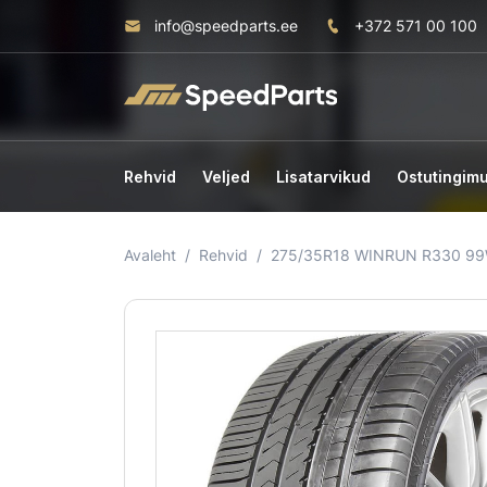
info@speedparts.ee
+372 571 00 100
Rehvid
Veljed
Lisatarvikud
Ostutingim
Avaleht
Rehvid
275/35R18 WINRUN R330 99