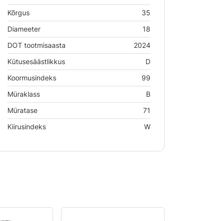
Kõrgus
35
Diameeter
18
DOT tootmisaasta
2024
Kütusesäästlikkus
D
Koormusindeks
99
Müraklass
B
Müratase
71
Kiirusindeks
W