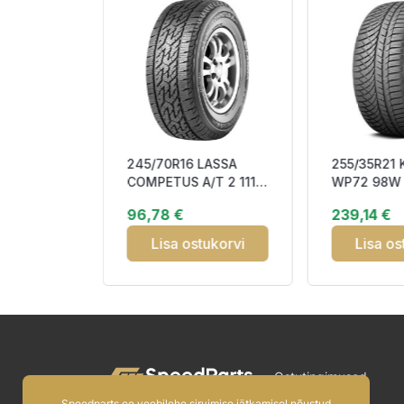
245/70R16 LASSA
255/35R21
AL
COMPETUS A/T 2 111T
WP72 98W 
NTACT
XL RP DOT22 CCB72
Studless D
96,78 €
239,14 €
 FR
M+S
3PMSF M+
B71
tukorvi
Lisa ostukorvi
Lisa os
Ostutingimused
Speedparts.ee veebilehe sirvimise jätkamisel nõustud