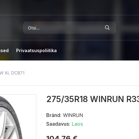
used
Privaatsuspoliitika
W XL DCB71
275/35R18 WINRUN R3
Bränd:
WINRUN
Saadavus:
Laos
104,76 €