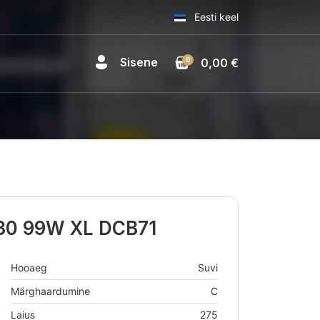
Eesti keel
Sisene
0
0,00 €
30 99W XL DCB71
Hooaeg
Suvi
Märghaardumine
C
Laius
275