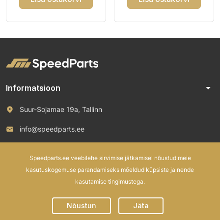
arrow_drop_down
Informatsioon
Suur-Sojamae 19a, Tallinn
info@speedparts.ee
+372 571 00 100
Speedparts.ee veebilehe sirvimise jätkamisel nõustud meie
kasutuskogemuse parandamiseks mõeldud küpsiste ja nende
kasutamise tingimustega.
© 2026 Speed Parts OÜ. All rights reserved.
Nõustun
Jäta