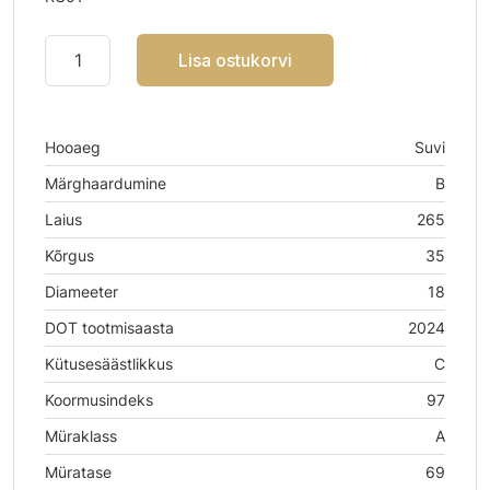
Lisa ostukorvi
Hooaeg
Suvi
Märghaardumine
B
Laius
265
Kõrgus
35
Diameeter
18
DOT tootmisaasta
2024
Kütusesäästlikkus
C
Koormusindeks
97
Müraklass
A
Müratase
69