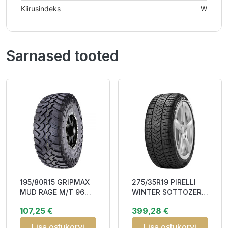
Kiirusindeks
W
Sarnased tooted
195/80R15 GRIPMAX
275/35R19 PIRELLI
MUD RAGE M/T 96Q
WINTER SOTTOZERO
POR M+S
3 100V XL RunFlat (*)
107,25 €
399,28 €
MOE FSL
Lisa ostukorvi
Lisa ostukorvi